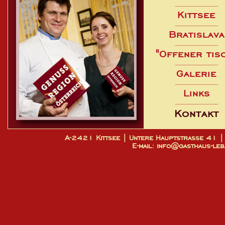
Kittsee
Bratislava
"Offener tis
Galerie
Links
Kontakt
A-2421 Kittsee | Untere Hauptstrasse 4
E-mail: info@gasthaus-leb