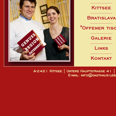
Kittsee
Bratislava
"Offener tis
Galerie
Links
Kontakt
A-2421 Kittsee | Untere Hauptstrasse 4
E-mail: info@gasthaus-leb